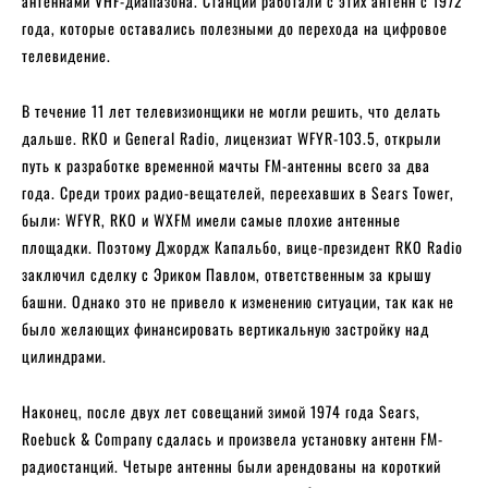
антеннами VHF-диапазона. Станции работали с этих антенн с 1972
года, которые оставались полезными до перехода на цифровое
телевидение.
В течение 11 лет телевизионщики не могли решить, что делать
дальше. RKO и General Radio, лицензиат WFYR-103.5, открыли
путь к разработке временной мачты FM-антенны всего за два
года. Среди троих радио-вещателей, переехавших в Sears Tower,
были: WFYR, RKO и WXFM имели самые плохие антенные
площадки. Поэтому Джордж Капальбо, вице-президент RKO Radio
заключил сделку с Эриком Павлом, ответственным за крышу
башни. Однако это не привело к изменению ситуации, так как не
было желающих финансировать вертикальную застройку над
цилиндрами.
Наконец, после двух лет совещаний зимой 1974 года Sears,
Roebuck & Company сдалась и произвела установку антенн FM-
радиостанций. Четыре антенны были арендованы на короткий