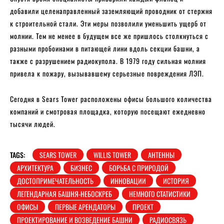
добавили целенаправленный заземляющий проводник от стержня
к строительной стали. Эти меры позволили уменьшить ущерб от
молнии. Тем не менее в будущем все же пришлось столкнуться с
разными пробоинами в питающей лини вдоль секции башни, а
также с разрушением радиокупола. В 1979 году сильная молния
привела к пожару, вызывавшему серьезные повреждения ЛЭП.
Сегодня в Sears Tower расположены офисы большого количества
компаний и смотровая площадка, которую посещают ежедневно
тысячи людей.
TAGS:
SEARS TOWER
WILLIS TOWER
АНТЕННЫ
АРХИТЕКТУРА
БИЗНЕС
БОРЬБА С ПРИРОДОЙ
ДОСТОПРИМЕЧАТЕЛЬНОСТЬ
ИННОВАЦИИ
ИСТОРИЯ
ЛЕГЕНДАРНАЯ БАШНЯ-НЕБОСКРЕБ
НЕМНОГО СТАТИСТИКИ
ОФИСЫ
ПЕРВЫЕ АРЕНДАТОРЫ
ПРОЕКТ
ПРОЕКТИРОВАНИЕ И ВОЗВЕДЕНИЕ БАШНИ
РАДИОСВЯЗЬ