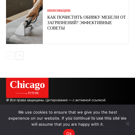
ИННОВАЦИИ
КАК ПОЧИСТИТЬ ОБИВКУ МЕБЕЛИ ОТ
ЗАГРЯЗНЕНИЙ? ЭФФЕКТИВНЫЕ
СОВЕТЫ
Сhicago
———→ FUTURE
© Все права защищены. Цитирование — с активной ссылкой.
We use cookies to ensure that we give you the best
experience on our website. If you continue to use this site we
АВТОРЫ
РЕКЛАМА НА САЙТЕ
will assume that you are happy with it.
Ok