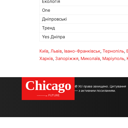
Екологія
One
Дніпровські
Тренд
Yes Дніпра
Київ
,
Львів
,
Івано-Франківськ
,
Тернопіль
,
Харків
,
Запоріжжя
,
Миколаїв
,
Маріуполь
,
Сhicago
© Усі права захищено. Цитування
— з активним посиланням.
———→ FUTURE
.
.
.