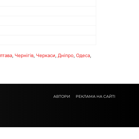
лтава
,
Чернігів
,
Черкаси
,
Дніпро
,
Одеса
,
АВТОРИ
РЕКЛАМА НА САЙТІ