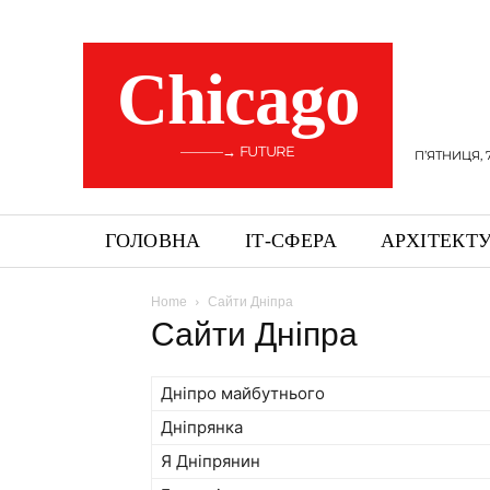
Сhicago
———→ FUTURE
П’ЯТНИЦЯ, 
ГОЛОВНА
ІТ-СФЕРА
АРХІТЕКТ
Home
Сайти Дніпра
Сайти Дніпра
Дніпро майбутнього
Дніпрянка
Я Дніпрянин