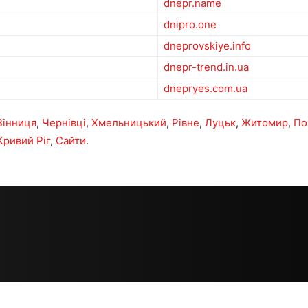
dnepr.name
dnipro.one
dneprovskiye.info
dnepr-trend.in.ua
dnepryes.com.ua
Вінниця
,
Чернівці
,
Хмельницький
,
Рівне
,
Луцьк
,
Житомир
,
По
Кривий Ріг
,
Сайти
.