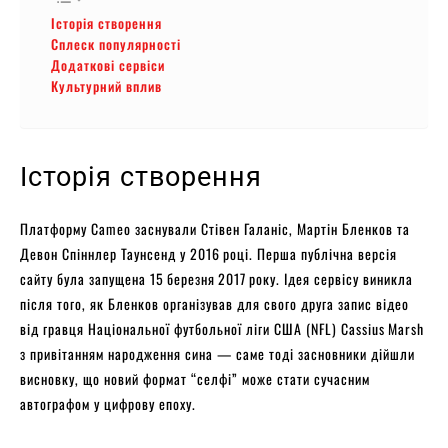
Історія створення
Сплеск популярності
Додаткові сервіси
Культурний вплив
Історія створення
Платформу Cameo заснували Стівен Галаніс, Мартін Бленков та
Девон Спіннлер Таунсенд у 2016 році. Перша публічна версія
сайту була запущена 15 березня 2017 року. Ідея сервісу виникла
після того, як Бленков організував для свого друга запис відео
від гравця Національної футбольної ліги США (NFL) Cassius Marsh
з привітанням народження сина — саме тоді засновники дійшли
висновку, що новий формат “селфі” може стати сучасним
автографом у цифрову епоху.