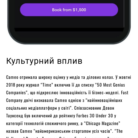
Культурний вплив
Cameo отримала широку оцінку у медіа та ділових колах. У жовтні
2018 року журнал “Time” включив її до списку “50 Most Genius
Companies”, що підкреслює інноваційність її бізнес‑моделі. Fast
Company двічі визнавала Cameo однією з “найінноваційніших
соціальних медіаплатформ у світі”. Співзасновник Девон
Таунсенд був включений до рейтингу Forbes 30 Under 30 у
категорії технологій споживчого ринку, а “Chicago Magazine”
назвав Cameo “найамериканським стартапом усіх часів”. “The