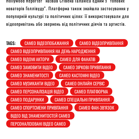
Hollywood Reporter” назвав Стівена Галаніса одним з “топових
новаторів Голлівуду”. Платформа також знайшла застосування у
популярній культурі та політичних цілях: її використовували для
відеопривітань або звернень від політичних діячів та артистів.
TAGS:
CAMEO ВІДЕОПОБАЖАННЯ
CAMEO ВІДЕОПРИВІТАННЯ
CAMEO ВІДЕОПРИВІТАННЯ НА ДЕНЬ НАРОДЖЕННЯ
CAMEO ВІДОМІ АКТОРИ
CAMEO ДЛЯ ФАНАТІВ
CAMEO ЗАМОВИТИ ВІДЕО
CAMEO ЗІРКОВІ ПРИВІТАННЯ
CAMEO ЗНАМЕНИТОСТІ
CAMEO КАСТОМНІ ВІДЕО
CAMEO МУЗИКАНТИ ВІДЕО
CAMEO ОНЛАЙН СЕРВІС
CAMEO ПЕРСОНАЛІЗАЦІЯ ВІДЕО
CAMEO ПЛАТФОРМА
CAMEO ПОДАРУНКИ
CAMEO СПЕЦІАЛЬНІ ПРИВІТАННЯ
CAMEO СПОРТСМЕНИ ПРИВІТАННЯ
CAMEO ФАН-ЗВ’ЯЗОК
ВІДЕО ВІД ЗНАМЕНИТОСТЕЙ CAMEO
ПЕРСОНАЛІЗОВАНІ ВІДЕО CAMEO