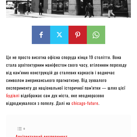
Це не просто висотна офісна споруда кінця 19 століття. Вона
стала архітектурним маніфестом свого часу, втіленням переходу
від кам’яних конструкцій до сталевих каркасів і водночас
символом американського прагматизму. Від зухвалого
експерименту до національної історичної пам’ятки — шлях цієї
будівлі
відображає сам дух міста, яке неодноразово
відроджувалося з попелу. Далі на
chicago-future
.
Архітектурний експеримент