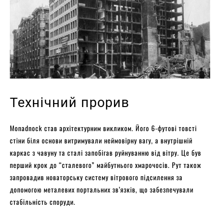
Технічний прорив
Monadnock став архітектурним викликом. Його 6-футові товсті
стіни біля основи витримували неймовірну вагу, а внутрішній
каркас з чавуну та сталі запобігав руйнуванню від вітру. Це був
перший крок до “сталевого” майбутнього хмарочосів. Рут також
запровадив новаторську систему вітрового підсилення за
допомогою металевих портальних зв’язків, що забезпечували
стабільність споруди.