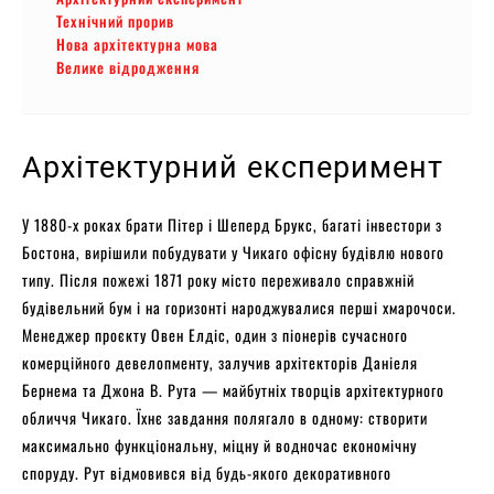
Технічний прорив
Нова архітектурна мова
Велике відродження
Архітектурний експеримент
У 1880-х роках брати Пітер і Шеперд Брукс, багаті інвестори з
Бостона, вирішили побудувати у Чикаго офісну будівлю нового
типу. Після пожежі 1871 року місто переживало справжній
будівельний бум і на горизонті народжувалися перші хмарочоси.
Менеджер проєкту Овен Елдіс, один з піонерів сучасного
комерційного девелопменту, залучив архітекторів Даніеля
Бернема та Джона В. Рута — майбутніх творців архітектурного
обличчя Чикаго. Їхнє завдання полягало в одному: створити
максимально функціональну, міцну й водночас економічну
споруду. Рут відмовився від будь-якого декоративного