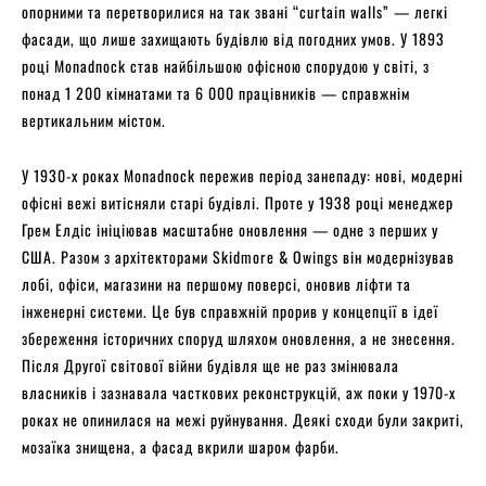
опорними та перетворилися на так звані “curtain walls” — легкі
фасади, що лише захищають будівлю від погодних умов. У 1893
році Monadnock став найбільшою офісною спорудою у світі, з
понад 1 200 кімнатами та 6 000 працівників — справжнім
вертикальним містом.
У 1930-х роках Monadnock пережив період занепаду: нові, модерні
офісні вежі витісняли старі будівлі. Проте у 1938 році менеджер
Грем Елдіс ініціював масштабне оновлення — одне з перших у
США. Разом з архітекторами Skidmore & Owings він модернізував
лобі, офіси, магазини на першому поверсі, оновив ліфти та
інженерні системи. Це був справжній прорив у концепції в ідеї
збереження історичних споруд шляхом оновлення, а не знесення.
Після Другої світової війни будівля ще не раз змінювала
власників і зазнавала часткових реконструкцій, аж поки у 1970-х
роках не опинилася на межі руйнування. Деякі сходи були закриті,
мозаїка знищена, а фасад вкрили шаром фарби.