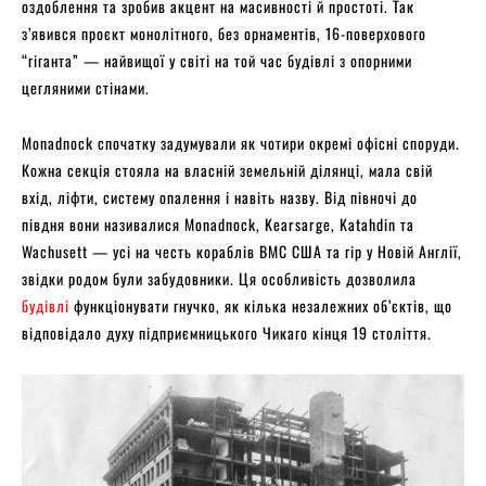
оздоблення та зробив акцент на масивності й простоті. Так
з’явився проєкт монолітного, без орнаментів, 16-поверхового
“гіганта” — найвищої у світі на той час будівлі з опорними
цегляними стінами.
Monadnock спочатку задумували як чотири окремі офісні споруди.
Кожна секція стояла на власній земельній ділянці, мала свій
вхід, ліфти, систему опалення і навіть назву. Від півночі до
півдня вони називалися Monadnock, Kearsarge, Katahdin та
Wachusett — усі на честь кораблів ВМС США та гір у Новій Англії,
звідки родом були забудовники. Ця особливість дозволила
будівлі
функціонувати гнучко, як кілька незалежних об’єктів, що
відповідало духу підприємницького Чикаго кінця 19 століття.