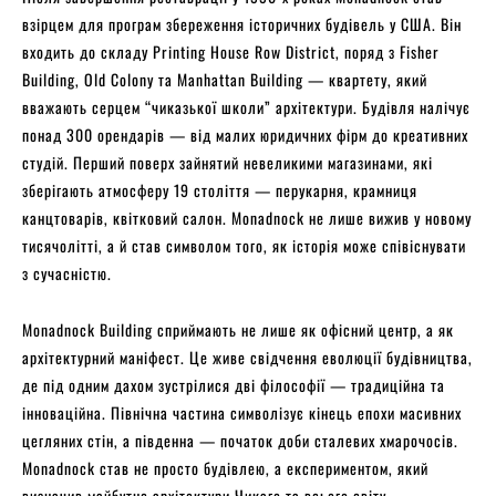
взірцем для програм збереження історичних будівель у США. Він
входить до складу Printing House Row District, поряд з Fisher
Building, Old Colony та Manhattan Building — квартету, який
вважають серцем “чиказької школи” архітектури. Будівля налічує
понад 300 орендарів — від малих юридичних фірм до креативних
студій. Перший поверх зайнятий невеликими магазинами, які
зберігають атмосферу 19 століття — перукарня, крамниця
канцтоварів, квітковий салон. Monadnock не лише вижив у новому
тисячолітті, а й став символом того, як історія може співіснувати
з сучасністю.
Monadnock Building сприймають не лише як офісний центр, а як
архітектурний маніфест. Це живе свідчення еволюції будівництва,
де під одним дахом зустрілися дві філософії — традиційна та
інноваційна. Північна частина символізує кінець епохи масивних
цегляних стін, а південна — початок доби сталевих хмарочосів.
Monadnock став не просто будівлею, а експериментом, який
визначив майбутнє архітектури Чикаго та всього світу.