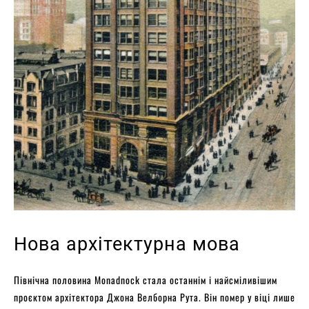
Нова архітектурна мова
Північна половина Monadnock стала останнім і найсміливішим
проєктом архітектора Джона Велборна Рута. Він помер у віці лише