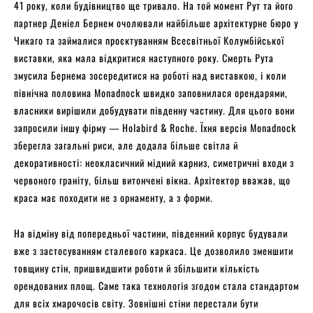
41 року, коли будівництво ще тривало. На той момент Рут та його
партнер Деніел Бернем очолювали найбільше архітектурне бюро у
Чикаго та займалися проєктуванням Всесвітньої Колумбійської
виставки, яка мала відкритися наступного року. Смерть Рута
змусила Бернема зосередитися на роботі над виставкою, і коли
північна половина Monadnock швидко заповнилася орендарями,
власники вирішили добудувати південну частину. Для цього вони
запросили іншу фірму — Holabird & Roche. Їхня версія Monadnock
зберегла загальні риси, але додала більше світла й
декоративності: неокласичний мідний карниз, симетричні входи з
червоного граніту, більш витончені вікна. Архітектор вважав, що
краса має походити не з орнаменту, а з форми.
На відміну від попередньої частини, південний корпус будували
вже з застосуванням сталевого каркаса. Це дозволило зменшити
товщину стін, пришвидшити роботи й збільшити кількість
орендованих площ. Саме така технологія згодом стала стандартом
для всіх хмарочосів світу. Зовнішні стіни перестали бути