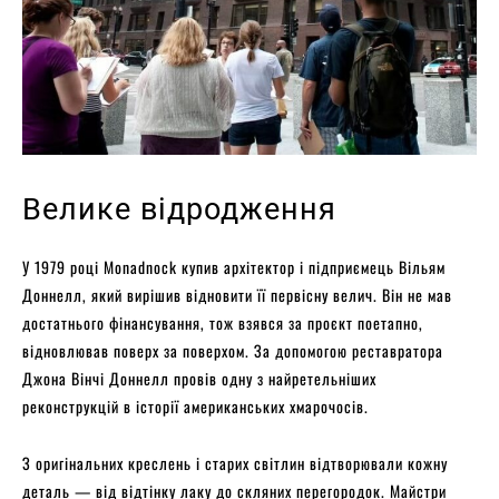
Велике відродження
У 1979 році Monadnock купив архітектор і підприємець Вільям
Доннелл, який вирішив відновити її первісну велич. Він не мав
достатнього фінансування, тож взявся за проєкт поетапно,
відновлював поверх за поверхом. За допомогою реставратора
Джона Вінчі Доннелл провів одну з найретельніших
реконструкцій в історії американських хмарочосів.
З оригінальних креслень і старих світлин відтворювали кожну
деталь — від відтінку лаку до скляних перегородок. Майстри