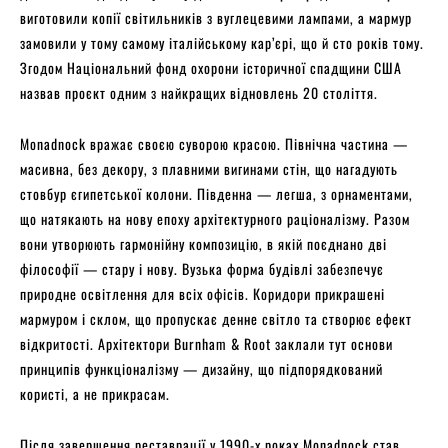
виготовили копії світильників з вуглецевими лампами, а мармур
замовили у тому самому італійському кар’єрі, що й сто років тому.
Згодом Національний фонд охорони історичної спадщини США
назвав проєкт одним з найкращих відновлень 20 століття.
Monadnock вражає своєю суворою красою. Північна частина —
масивна, без декору, з плавними вигинами стін, що нагадують
стовбур єгипетської колони. Південна — легша, з орнаментами,
що натякають на нову епоху архітектурного раціоналізму. Разом
вони утворюють гармонійну композицію, в якій поєднано дві
філософії — стару і нову. Вузька форма будівлі забезпечує
природне освітлення для всіх офісів. Коридори прикрашені
мармуром і склом, що пропускає денне світло та створює ефект
відкритості. Архітектори Burnham & Root заклали тут основи
принципів функціоналізму — дизайну, що підпорядкований
користі, а не прикрасам.
Після завершення реставрації у 1990-х роках Monadnock став