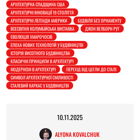
АРХІТЕКТУРНА СПАДЩИНА США
АРХІТЕКТУРНІ ІННОВАЦІЇ 19 СТОЛІТТЯ
АРХІТЕКТУРНІ ЛЕГЕНДИ АМЕРИКИ
БУДІВЛЯ БЕЗ ОРНАМЕНТУ
ВСЕСВІТНЯ КОЛУМБІЙСЬКА ВИСТАВКА
ДЖОН ВЕЛБОРН РУТ
ЕВОЛЮЦІЯ ХМАРОЧОСІВ
ЕПОХА НОВИХ ТЕХНОЛОГІЙ У БУДІВНИЦТВІ
ІСТОРІЯ ВИСОТНОГО БУДІВНИЦТВА
КЛАСИЧНІ ПРИНЦИПИ В АРХІТЕКТУРІ
МОДЕРНІЗМ В АРХІТЕКТУРІ
ПЕРЕХІД ВІД ЦЕГЛИ ДО СТАЛІ
СИМВОЛ АРХІТЕКТУРНОЇ СМІЛИВОСТІ
СТАЛЕВИЙ КАРКАС У БУДІВНИЦТВІ
10.11.2025
ALYONA KOVALCHUK