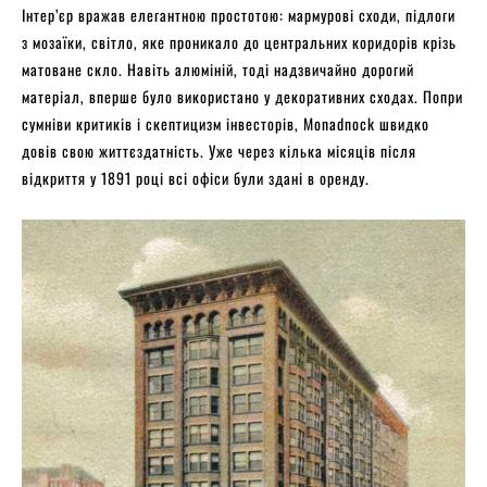
Інтер’єр вражав елегантною простотою: мармурові сходи, підлоги
з мозаїки, світло, яке проникало до центральних коридорів крізь
матоване скло. Навіть алюміній, тоді надзвичайно дорогий
матеріал, вперше було використано у декоративних сходах. Попри
сумніви критиків і скептицизм інвесторів, Monadnock швидко
довів свою життєздатність. Уже через кілька місяців після
відкриття у 1891 році всі офіси були здані в оренду.