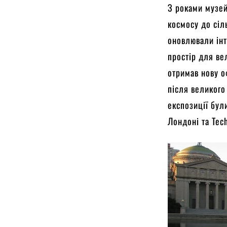
З роками музей
космосу до сіл
оновлювали інт
простір для ве
отримав нову о
після великого
експозиції бул
Лондоні та Tec