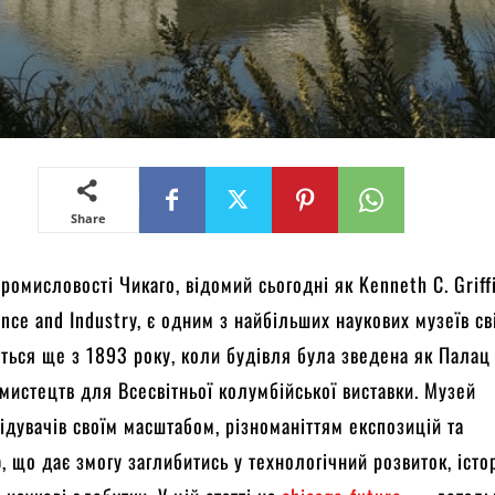
Share
промисловості Чикаго, відомий сьогодні як Kenneth C. Griff
nce and Industry, є одним з найбільших наукових музеїв сві
ється ще з 1893 року, коли будівля була зведена як Палац
мистецтв для Всесвітньої колумбійської виставки. Музей
ідувачів своїм масштабом, різноманіттям експозицій та
ю, що дає змогу заглибитись у технологічний розвиток, істо