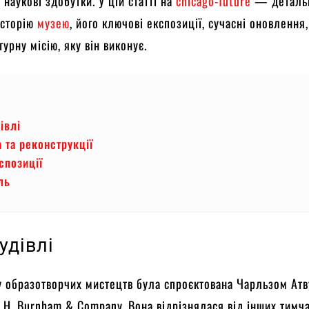
і наукові здобутки. У цій статті на
chicago-future
— деталь
історію
музею
, його ключові експозиції, сучасні оновлення,
турну місію, яку він виконує.
дівлі
а та реконструкції
спозиції
ль
будівлі
у образотворчих мистецтв була спроєктована Чарльзом Ат
. H. Burnham & Company. Вона відрізнялася від інших тимч