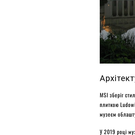
Архітект
MSI зберіг сти
плиткою Ludowi
музеєм облашту
У 2019 році му