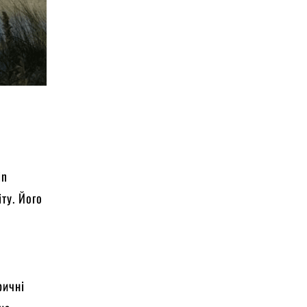
in
ту. Його
ричні