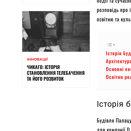
події та сучасн
розповідь про 
освітню та куль
Історія бу
ІННОВАЦІЇ
Архітектур
ЧИКАГО: ІСТОРІЯ
Основні ек
СТАНОВЛЕННЯ ТЕЛЕБАЧЕННЯ
Освітня ро
ТА ЙОГО РОЗВИТОК
Історія 
Будівля Палац
для компанії D