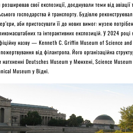
 розширював свої експозиції, доєднували теми від авіації 
ьського господарства й транспорту. Будівлю реконструювал
ер’єри, аби пристосувати її до нових вимог: музею потрібе
ликомасштабних та інтерактивних експозицій. У 2024 році
фіційну назву — Kenneth C. Griffin Museum of Science and 
 пожертвування від філантропа. Його організаційна структу
и натхненні Deutsches Museum у Мюнхені, Science Museum
hnical Museum у Відні.