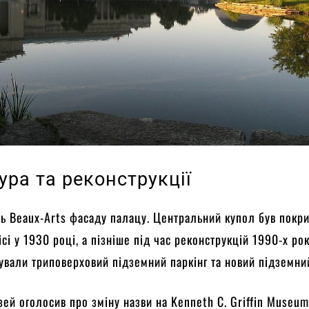
ура та реконструкції
ль Beaux-Arts фасаду палацу. Центральний купол був покр
ci у 1930 році, а пізніше під час реконструкцій 1990-х рок
вали триповерховий підземний паркінг та новий підземни
зей оголосив про зміну назви на Kenneth C. Griffin Museum