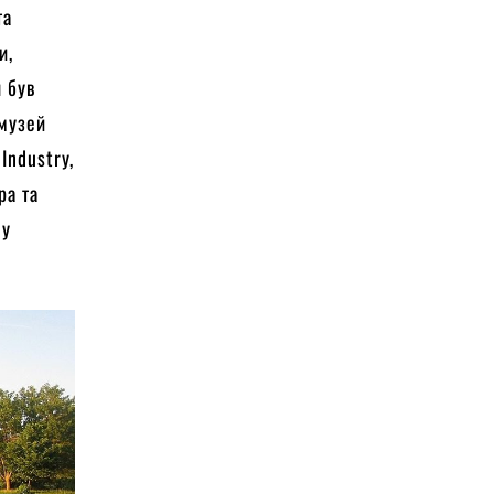
та
и,
н був
 музей
Industry,
ра та
 у