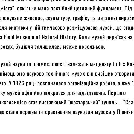
 міста”, оскільки мала постійний цегляний фундамент. Під
кспонували живопис, скульптуру, графіку та металеві вироби
Після виставки у ній тимчасово розміщувався музей, що зго
а Field Museum of Natural History. Коли музей переїхав на
 роках, будівля залишилась майже порожньою.
музей науки та промисловості належить меценату Julius Ro
 німецького науково-технічного музею він вирішив створит
аго. У 1926 році розпочалася організаційна робота, а вже 
ку музей офіційно відкрився для відвідувачів. Першою
експозицією став виставковий “шахтарський” тунель – “Coal
ва стала першим інтерактивним науковим музеєм у Північн