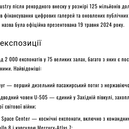
dustry після рекордного внеску у розмірі 125 мільйонів дол
в фінансування цифрових галерей та оновлених публічних
а назва була офіційна презентована 19 травня 2024 року.
експозиції
д 2 000 експонатів у 75 великих залах, багато з яких є по
йними. Найвідоміші:
hyr — перший дизельний пасажирський потяг з нержавіючої
ідводний човен U-505 — єдиний у Західній півкулі, захоп
ої світової війни;
 Space Center — космічні експонати, включно з командни
lo 8 і капсулою Mercury-Atlas 7;