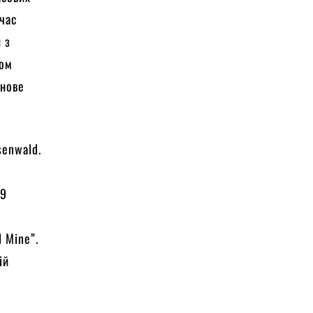
 час
 з
дом
 нове
senwald.
и
19
 Mine”.
ій