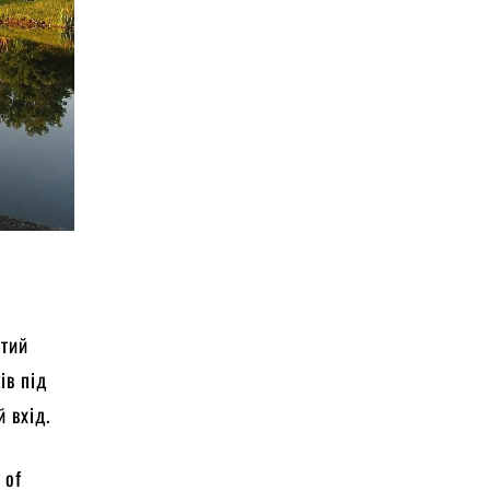
итий
ів під
й вхід.
 of