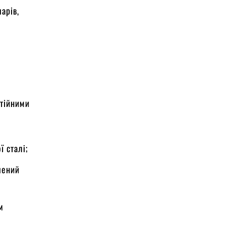
арів,
стійними
 сталі;
лений
м