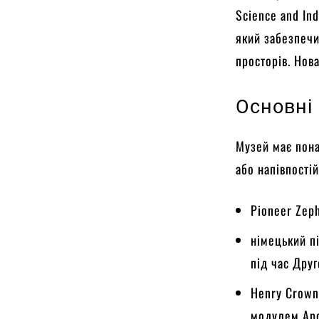
Science and In
який забезпечи
просторів. Нов
Основні 
Музей має пона
або напівпості
Pioneer Zep
німецький п
під час Друг
Henry Crown
модулем Apol