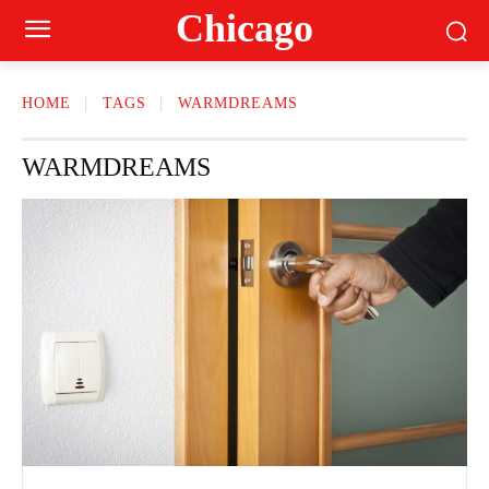
Сhicago
HOME
TAGS
WARMDREAMS
WARMDREAMS